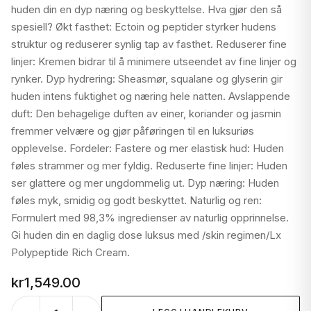
huden din en dyp næring og beskyttelse. Hva gjør den så
spesiell? Økt fasthet: Ectoin og peptider styrker hudens
struktur og reduserer synlig tap av fasthet. Reduserer fine
linjer: Kremen bidrar til å minimere utseendet av fine linjer og
rynker. Dyp hydrering: Sheasmør, squalane og glyserin gir
huden intens fuktighet og næring hele natten. Avslappende
duft: Den behagelige duften av einer, koriander og jasmin
fremmer velvære og gjør påføringen til en luksuriøs
opplevelse. Fordeler: Fastere og mer elastisk hud: Huden
føles strammer og mer fyldig. Reduserte fine linjer: Huden
ser glattere og mer ungdommelig ut. Dyp næring: Huden
føles myk, smidig og godt beskyttet. Naturlig og ren:
Formulert med 98,3% ingredienser av naturlig opprinnelse.
Gi huden din en daglig dose luksus med /skin regimen/Lx
Polypeptide Rich Cream.
kr
1,549.00