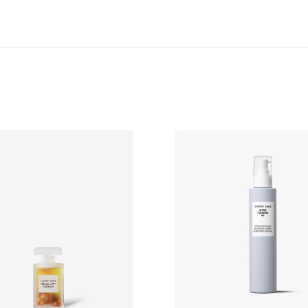
/skin regimen/ Lx Longevity C
absorberes umiddelbart, og gj
resultater.
99,4 % ingredienser av naturl
Hvordan bruke:
Påfør noen få dråper på ansik
Ingredienser:
Aqua / vann / eau*, glyserin*,
parkii-smør / sheasmør*, etyl o
lysin*, Lactobacillus / risferm
officinalis-bladekstrakt*, natr
spinatbladekstrakt*, karbomer,
kopolymer*, maltitol*, sclero
sitronsyre*, Tephrosia purpur
natriumhydroksid, castor oil/I
arginin*, kaliumsorbat, tokofero