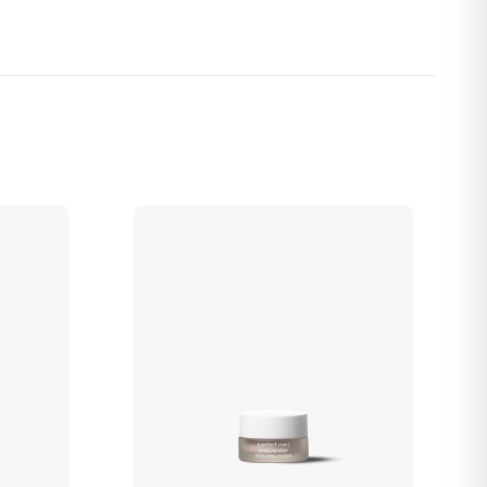
ollagen+ Serum har en lett, melkeaktig tekstur som
ør hver påføring til en behagelig opplevelse med synlige
ig opprinnelse.
t og hals morgen og kveld, før fuktighetskremen din.
 pentylenglykol*, propandiol*, butylenglykol*, butyrospermum
leat*, jojobaestere*, triheptanoin*, cetylalkohol*, lauroyl
ent*, coco-caprylate/caprate*, klorfenesin, karnosin, Melissa
ium stearoyl glutamat*, Spinacia oleracea-bladekstrakt /
 Myrtus communis-ekstrakt*, dilinoleic acid/butanediol-
tium gum*, akasiegummi (Acacia senegal)
, natriumfytat
,
ea-frøekstrakt*, SH-polypeptid-123*, natriumbenzoat,
PDI-kopolymer*, hydrolysert kollagen*, kaprylylglykol,
l*.