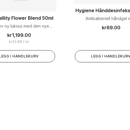
Hygiene Hånddesinfeks
illity Flower Blend 50ml
Antibakteriell håndgel
fuktgivende ingrediens
v ny luksus med den nye
kr
69.00
ILLITY™ FLOWER BLEND, et
kr
1,199.00
enset opplag som feirer
kr
23.98
/ ml
ten og harmonien til naturen.
LEGG I HANDLEKURV
LEGG I HANDLEKUR