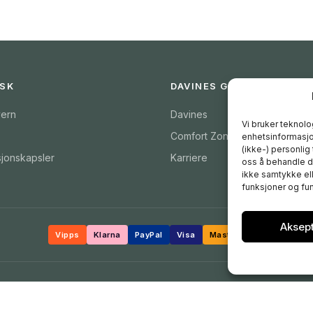
ISK
DAVINES GROUP
ern
Davines
Vi bruker teknolog
Comfort Zone
enhetsinformasjon
(ikke-) personlig
sjonskapsler
Karriere
oss å behandle da
ikke samtykke ell
funksjoner og fun
Aksep
Vipps
Klarna
PayPal
Visa
Mastercard