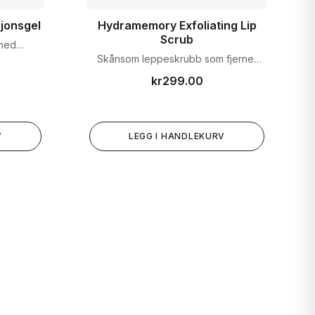
jonsgel
Hydramemory Exfoliating Lip
Scrub
 med
er.
Skånsom leppeskrubb som fjerner
tørre hudceller for glattere lepper.
kr
299.00
V
LEGG I HANDLEKURV