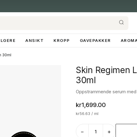
ELGERE
ANSIKT
KROPP
GAVEPAKKER
AROMA
m 30ml
Skin Regimen L
30ml
Oppstrammende serum med fil
kr
1,699.00
kr
56.63
/ ml
−
+