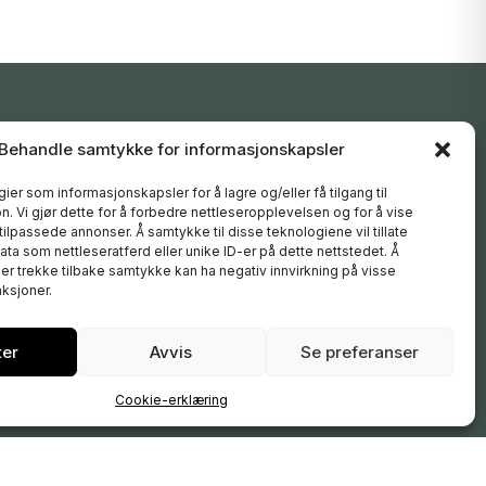
FØLG OSS
Behandle samtykke for informasjonskapsler
Instagram
ier som informasjonskapsler for å lagre og/eller få tilgang til
Facebook
. Vi gjør dette for å forbedre nettleseropplevelsen og for å vise
YouTube
 tilpassede annonser. Å samtykke til disse teknologiene vil tillate
ta som nettleseratferd eller unike ID-er på dette nettstedet. Å
er trekke tilbake samtykke kan ha negativ innvirkning på visse
ksjoner.
ter
Avvis
Se preferanser
Cookie-erklæring