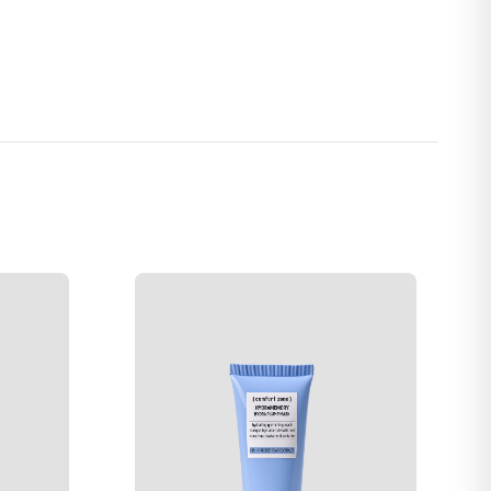
opprinnelse. pH 6,7-7 Ingen silikoner, parabener,
. Passer for veganere. Produsert i et CO2-nøytralt anlegg
uk. Væt et par bomullsputer og legg dem på lukkede øyne.
ene med bevegelser fra midten av øyet utover for å fjerne
 ALKANE, GLYCERIN, CAPRYLIC/CAPRIC TRIGLYCERIDE,
L, UNDECANE, CAMELLIA JAPONICA SEED OIL, TRIDECANE,
 PHENOXYETHANOL, SIMMONDSIA CHINENSIS SEED OIL /
OBA) SEED OIL, DIPOTASSIUM PHOSPHATE, BETAINE,
, ETHYLHEXYLGLYCERIN, CITRIC ACID.