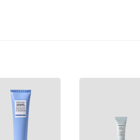
98% ingredienser av naturlig 
dyrederivater, kunstige farger
ved bruk av fornybar energi.
BRUK
Rist flasken godt før hver br
Bruk forsiktig trykk. Skyv put
sminke. Skylle.
INGREDIENSER
AQUA / WATER / EAU, C15-19
CRAMBE ABYSSINICA SEED OI
XYLITOL, SODIUM CHLORIDE,
SIMMONDSIA CHINENSIS (JOJ
TOCOPHEROL, DISODIUM EDTA