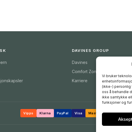
ISK
DAVINES GROUP
ern
Davines
Comfort Zone
Vi bruker teknolog
sjonskapsler
Karriere
enhetsinformasjon
(ikke-) personlig
oss å behandle da
ikke samtykke ell
funksjoner og fun
Vipps
Klarna
PayPal
Visa
Mastercard
Aksep