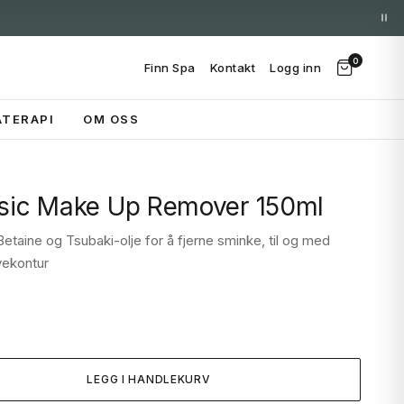
0
Finn Spa
Kontakt
Logg inn
TERAPI
OM OSS
asic Make Up Remover 150ml
Betaine og Tsubaki-olje for å fjerne sminke, til og med
yekontur
LEGG I HANDLEKURV