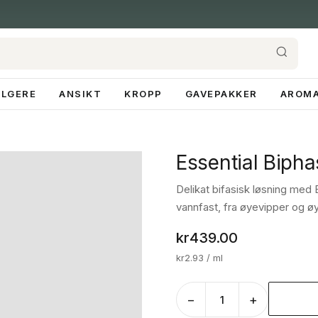
ELGERE
ANSIKT
KROPP
GAVEPAKKER
AROMA
Essential Biph
Delikat bifasisk løsning med 
vannfast, fra øyevipper og ø
kr
439.00
kr
2.93
/ ml
−
+