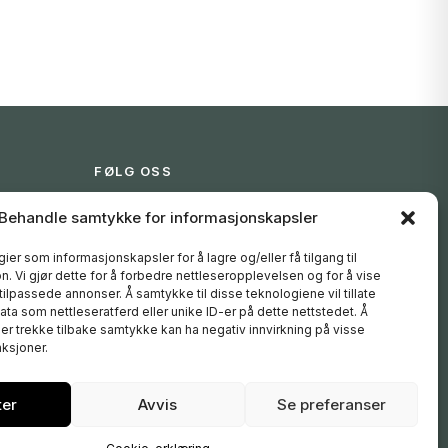
FØLG OSS
Instagram
Behandle samtykke for informasjonskapsler
Facebook
YouTube
ier som informasjonskapsler for å lagre og/eller få tilgang til
. Vi gjør dette for å forbedre nettleseropplevelsen og for å vise
 tilpassede annonser. Å samtykke til disse teknologiene vil tillate
ta som nettleseratferd eller unike ID-er på dette nettstedet. Å
er trekke tilbake samtykke kan ha negativ innvirkning på visse
ksjoner.
ter
Avvis
Se preferanser