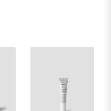
av sminke.
RYLYL CARBONATE, LECITHIN, ALUMINUM STARCH
RIN, AMMONIUM ACRYLOYLDIMETHYLTAURATE/VP
YL PHOSPHATE, BENZYL ALCOHOL, PARFUM /
 ACID, SODIUM PHYTATE, TOCOPHERYL ACETATE,
C ACID, TOCOPHEROL.