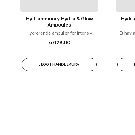
Hydramemory Hydra & Glow
Hydra
Ampoules
Hydrerende ampuller for intensiv
Et hav a
fuktighet og strålende glød.
Det nye
kr
628.00
Serum er
en fukt
fuktigh
dehyd
LEGG I HANDLEKURV
raskt a
dette
matchen f
rike