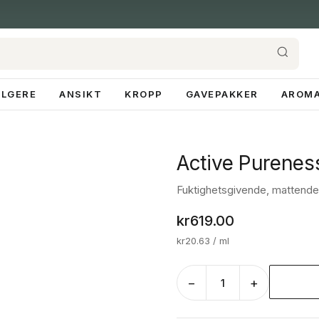
ELGERE
ANSIKT
KROPP
GAVEPAKKER
AROMA
Active Purenes
Fuktighetsgivende, mattende
kr
619.00
kr
20.63
/ ml
−
+