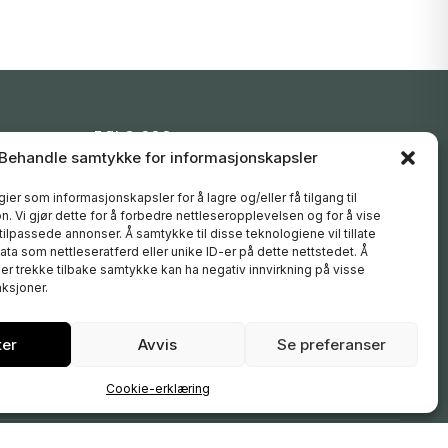
FØLG OSS
Behandle samtykke for informasjonskapsler
Instagram
Facebook
ier som informasjonskapsler for å lagre og/eller få tilgang til
. Vi gjør dette for å forbedre nettleseropplevelsen og for å vise
YouTube
 tilpassede annonser. Å samtykke til disse teknologiene vil tillate
ta som nettleseratferd eller unike ID-er på dette nettstedet. Å
er trekke tilbake samtykke kan ha negativ innvirkning på visse
ksjoner.
ter
Avvis
Se preferanser
Cookie-erklæring