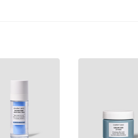
Ypperlig å bruke før påføring 
Ingredienser
AQUA / WATER / EAU, DICAP
OCTENYLSUCCINATE, GLYCE
COPOLYMER, SODIUM ASCORB
FRAGRANCE, DEHYDROACETIC
ASCORBYL PALMITATE, CITRI