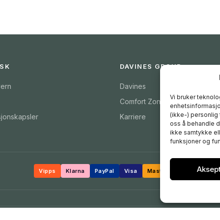
ISK
DAVINES GROUP
ern
Davines
Vi bruker teknolog
Comfort Zone
enhetsinformasjon
(ikke-) personlig
sjonskapsler
Karriere
oss å behandle da
ikke samtykke ell
funksjoner og fun
Aksep
Vipps
Klarna
PayPal
Visa
Mastercard