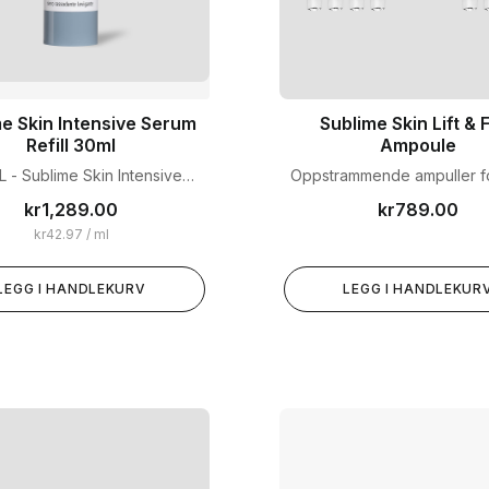
e Skin Intensive Serum
Sublime Skin Lift & 
Refill 30ml
Ampoule
L - Sublime Skin Intensive
Oppstrammende ampuller fo
rum. Ansiktsserum med
løft og fasthet.
kr
1,289.00
kr
789.00
ttende anti-aldring som
kr
42.97
/ ml
r cellulær aldring og bevarer
 struktur. Huden virker mer
t med mindre synlige rynker
LEGG I HANDLEKURV
LEGG I HANDLEKUR
 et ungdommelig utseende.