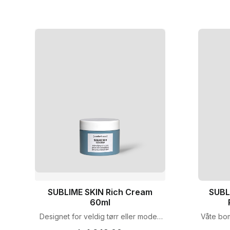
med å redusere synlige ujevnheter
og aldringstegn.
SUBLIME SKIN Rich Cream
SUBL
60ml
Designet for veldig tørr eller moden
Våte bo
hud som viser tap av fasthet og matt
og k