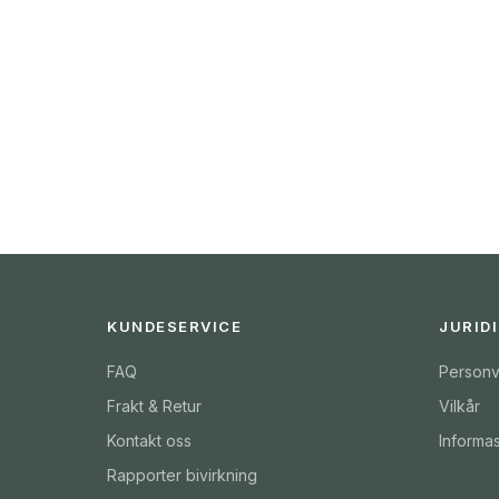
KUNDESERVICE
JURID
FAQ
Personv
Frakt & Retur
Vilkår
Kontakt oss
Informa
Rapporter bivirkning