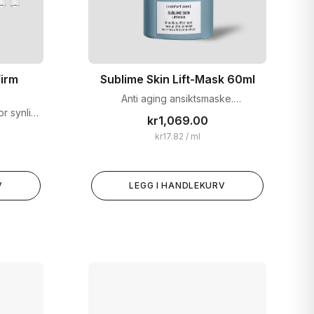
Firm
Sublime Skin Lift-Mask 60ml
Anti aging ansiktsmaske.
Forfriskende og oppstrammende
r synlig
kr
1,069.00
maske som synlig redefinerer
kr
17.82
/ ml
ansiktets og halsens konturer.
V
LEGG I HANDLEKURV