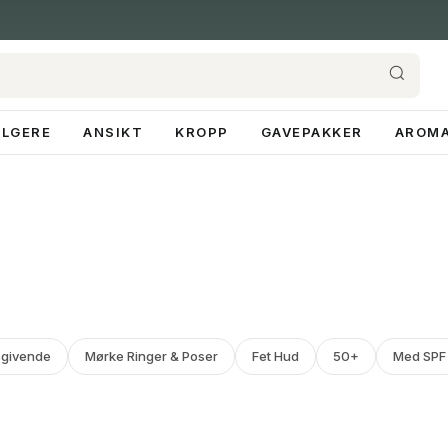
ELGERE
ANSIKT
KROPP
GAVEPAKKER
AROMA
sgivende
Mørke Ringer & Poser
Fet Hud
50+
Med SPF