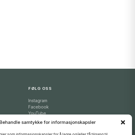
FØLG OSS
Instagram
Facebook
YouTube
Behandle samtykke for informasjonskapsler
ier som informasjonskapsler for å lagre og/eller få tilgang til