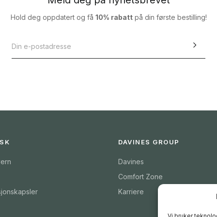
Hold deg oppdatert og få
10% rabatt
på din første bestilling!
ISK
DAVINES GROUP
ern
Davines
Comfort Zone
sjonskapsler
Karriere
Vi bruker teknolog