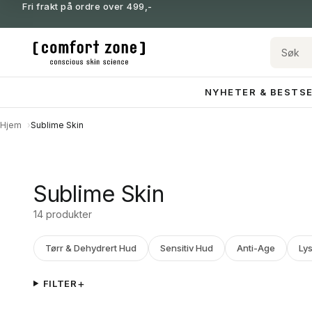
Fri frakt på ordre over 499,-
NYHETER & BESTS
Hjem
Sublime Skin
Sublime Skin
14 produkter
Tørr & Dehydrert Hud
Sensitiv Hud
Anti-Age
Ly
FILTER