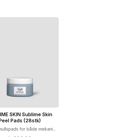
IME SKIN Sublime Skin
Peel Pads (28stk)
mullspads for både mekanisk
jemisk peeling. Reduser