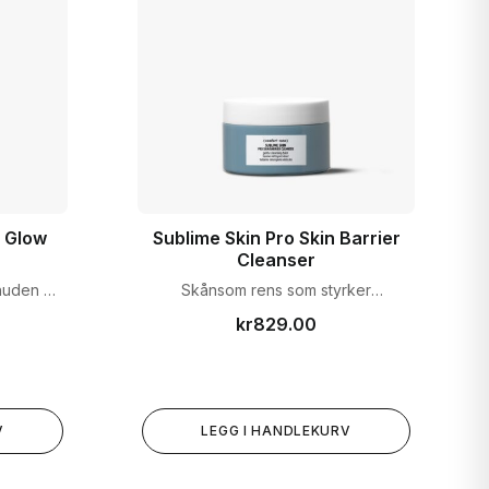
s Glow
Sublime Skin Pro Skin Barrier
Cleanser
huden en
Skånsom rens som styrker
lød.
hudbarrieren mens den renser
kr
829.00
effektivt.
V
LEGG I HANDLEKURV