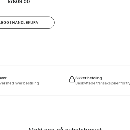
kr
809.00
stegn og oppnå en freshere
hud
LEGG I HANDLEKURV
øver
Sikker betaling
øver med hver bestilling
Beskyttede transaksjoner for t
Meld deg på nyhetsbrevet