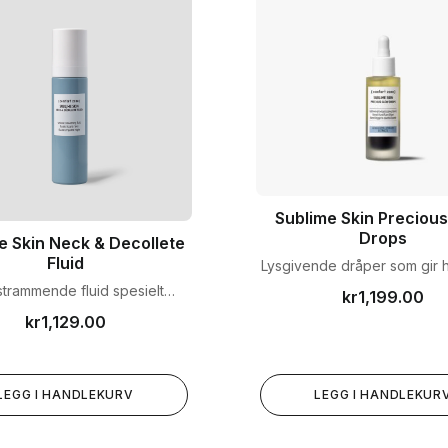
Sublime Skin Preciou
Drops
e Skin Neck & Decollete
Fluid
Lysgivende dråper som gir 
umiddelbar, strålende g
trammende fluid spesielt
kr
1,199.00
et for hals og dekolletasje.
kr
1,129.00
LEGG I HANDLEKURV
LEGG I HANDLEKUR