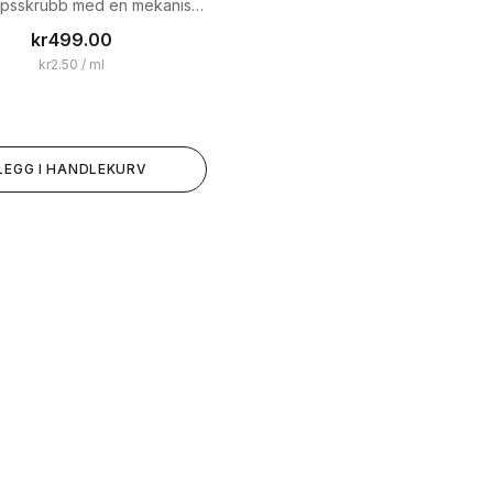
ppsskrubb med en mekanisk
eksfolierende effekt.
kr
499.00
kr
2.50
/ ml
LEGG I HANDLEKURV