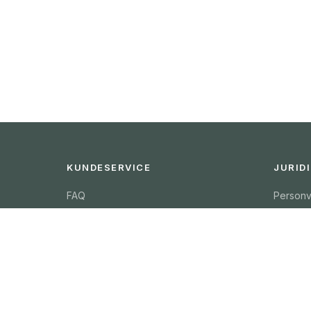
KUNDESERVICE
JURID
FAQ
Personv
Frakt & Retur
Vilkår
Kontakt oss
Informa
Rapporter bivirkning