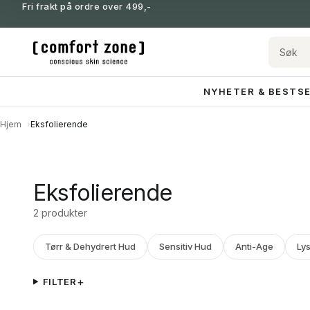
Fri frakt på ordre over 499,-
NYHETER & BESTS
Hjem
Eksfolierende
Eksfolierende
2 produkter
Tørr & Dehydrert Hud
Sensitiv Hud
Anti-Age
Ly
FILTER