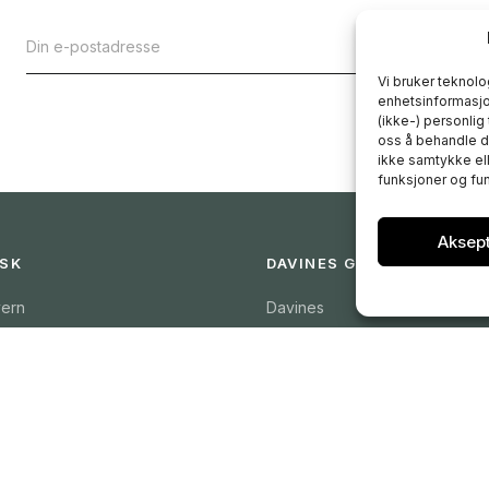
Vi bruker teknolog
enhetsinformasjon
(ikke-) personlig
oss å behandle da
ikke samtykke ell
funksjoner og fun
Aksep
ISK
DAVINES GROUP
ern
Davines
Comfort Zone
sjonskapsler
Karriere