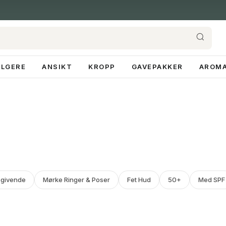
ELGERE
ANSIKT
KROPP
GAVEPAKKER
AROMA
sgivende
Mørke Ringer & Poser
Fet Hud
50+
Med SPF