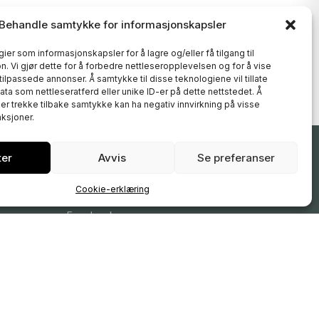
Behandle samtykke for informasjonskapsler
ier som informasjonskapsler for å lagre og/eller få tilgang til
. Vi gjør dette for å forbedre nettleseropplevelsen og for å vise
 tilpassede annonser. Å samtykke til disse teknologiene vil tillate
ta som nettleseratferd eller unike ID-er på dette nettstedet. Å
er trekke tilbake samtykke kan ha negativ innvirkning på visse
ksjoner.
ter
Avvis
Se preferanser
FØLG OSS
Cookie-erklæring
Instagram
Facebook
YouTube