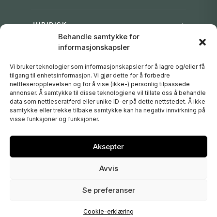
JURIDISK
Behandle samtykke for
informasjonskapsler
DAVINES GROUP
Vi bruker teknologier som informasjonskapsler for å lagre og/eller få
tilgang til enhetsinformasjon. Vi gjør dette for å forbedre
FØLG OSS
nettleseropplevelsen og for å vise (ikke-) personlig tilpassede
annonser. Å samtykke til disse teknologiene vil tillate oss å behandle
data som nettleseratferd eller unike ID-er på dette nettstedet. Å ikke
samtykke eller trekke tilbake samtykke kan ha negativ innvirkning på
visse funksjoner og funksjoner.
Vipps
Klarna
PayPal
Visa
Mastercard
Aksepter
Avvis
Norge
Se preferanser
© 2026 [ comfort zone ] – Verdant AS – Org.nr. 992 518
073
Cookie-erklæring