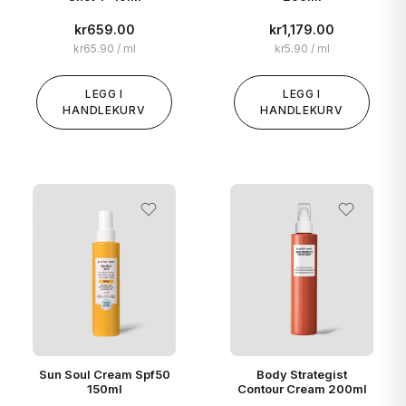
PENTAERYTHRITYL STEARATE / CAPRATE / CAPRYLATE /
ADIPATE, PLUKENETIA VOLIBILISAT ETYLHEXYLGLYCERIN,
kr
659.00
kr
1,179.00
TOKOFEROL, NATRIUMHYDROKSID
kr
65.90
/ ml
kr
5.90
/ ml
LEGG I
LEGG I
HANDLEKURV
HANDLEKURV
Sun Soul Cream Spf50
Body Strategist
150ml
Contour Cream 200ml