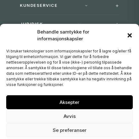
KUNDESERVICE
JURIDISK
Behandle samtykke for
informasjonskapsler
DAVINES GROUP
Vi bruker teknologier som informasjonskapsler for å lagre og/eller få
tilgang til enhetsinformasjon. Vi gjør dette for å forbedre
FØLG OSS
nettleseropplevelsen og for å vise (ikke-) personlig tilpassede
annonser. Å samtykke til disse teknologiene vil tillate oss å behandle
data som nettleseratferd eller unike ID-er på dette nettstedet. Å ikke
samtykke eller trekke tilbake samtykke kan ha negativ innvirkning på
visse funksjoner og funksjoner.
Vipps
Klarna
PayPal
Visa
Mastercard
Aksepter
Avvis
Norge
Se preferanser
© 2026 [ comfort zone ] – Verdant AS – Org.nr. 992 518
073