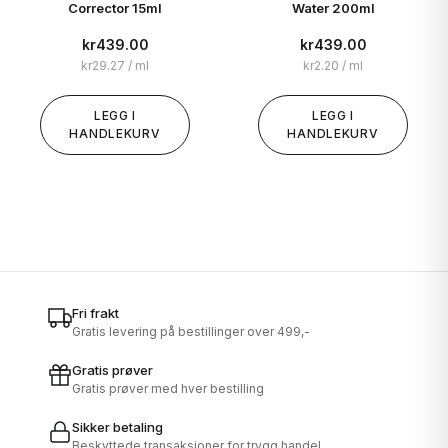
Corrector 15ml
Water 200ml
kr
439.00
kr
439.00
kr
29.27
/ ml
kr
2.20
/ ml
LEGG I
LEGG I
HANDLEKURV
HANDLEKURV
Fri frakt
Gratis levering på bestillinger over 499,-
Gratis prøver
Gratis prøver med hver bestilling
Sikker betaling
Beskyttede transaksjoner for trygg handel